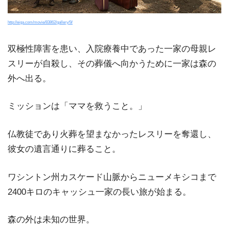
http://eiga.com/movie/83862/gallery/9/
双極性障害を患い、入院療養中であった一家の母親レ
スリーが自殺し、その葬儀へ向かうために一家は森の
外へ出る。
ミッションは「ママを救うこと。」
仏教徒であり火葬を望まなかったレスリーを奪還し、
彼女の遺言通りに葬ること。
ワシントン州カスケード山脈からニューメキシコまで
2400キロのキャッシュ一家の長い旅が始まる。
森の外は未知の世界。