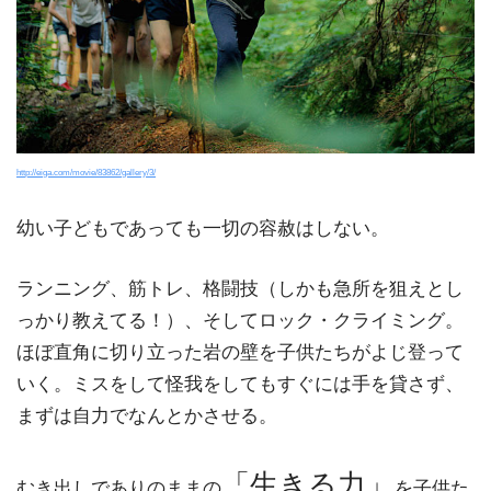
http://eiga.com/movie/83862/gallery/3/
幼い子どもであっても一切の容赦はしない。
ランニング、筋トレ、格闘技（しかも急所を狙えとし
っかり教えてる！）、そしてロック・クライミング。
ほぼ直角に切り立った岩の壁を子供たちがよじ登って
いく。ミスをして怪我をしてもすぐには手を貸さず、
まずは自力でなんとかさせる。
「生きる力」
むき出しでありのままの
を子供た