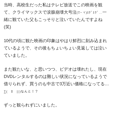
当時、高校生だった私はテレビ放送でこの映画を観
て、クライマックスで涙腺崩壊大号泣
一
(Tｰヾ)ｴｸﾞｴｸﾞ…
緒に観ていた父もこっそりと泣いていたんですよね
(笑)
10代の頃に観た映画の印象はやはり鮮烈に刻み込まれ
ているようで、その後もちょいちょい見返しては泣い
ていました。
また観たいな、と思いつつ、ビデオは壊れたし、現在
DVDレンタルするのは難しい状況になっているようで
借りられず、買うのも中古で3万近い価格になってる…
∑(￣ﾛ￣|||)なんと！？
ずっと観られずにいました。