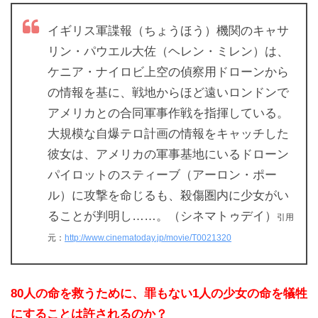
イギリス軍諜報（ちょうほう）機関のキャサ
リン・パウエル大佐（ヘレン・ミレン）は、
ケニア・ナイロビ上空の偵察用ドローンから
の情報を基に、戦地からほど遠いロンドンで
アメリカとの合同軍事作戦を指揮している。
大規模な自爆テロ計画の情報をキャッチした
彼女は、アメリカの軍事基地にいるドローン
パイロットのスティーブ（アーロン・ポー
ル）に攻撃を命じるも、殺傷圏内に少女がい
ることが判明し……。（シネマトゥデイ）
引用
元：
http://www.cinematoday.jp/movie/T0021320
80人の命を救うために、罪もない1人の少女の命を犠牲
にすることは許されるのか？