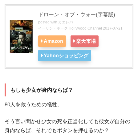
ドローン・オブ・ウォー(字幕版)
posted with
カエレバ
イーサン・ホーク Hollywood Channel 2017-07-21
Amazon
楽天市場
Yahooショッピング
もしも少女が身内ならば？
80人を救うための犠牲。
そう言い聞かせ少女の死を正当化しても彼女が自分の
身内ならば、それでもボタンを押せるのか？